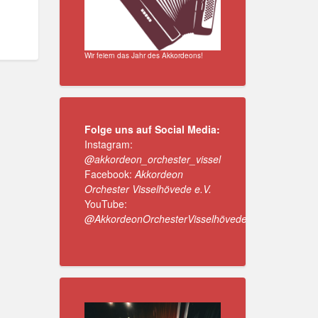
Wir feiern das Jahr des Akkordeons!
Folge uns auf Social Media:
Instagram:
@akkordeon_orchester_vissel
Facebook:
Akkordeon
Orchester Visselhövede e.V.
YouTube:
@AkkordeonOrchesterVisselhövede